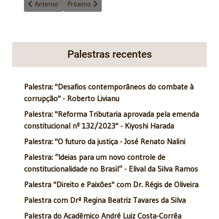
Artigo anterior: Questões conceituais da aprendizagem profissi
Próximo artigo: É preciso mudar a cultura corporati
Anterior
Próximo
Palestras recentes
Palestra: "Desafios contemporâneos do combate à
corrupção" - Roberto Livianu
Palestra: "Reforma Tributaria aprovada pela emenda
constitucional nº 132/2023" - Kiyoshi Harada
Palestra: "O futuro da justiça - José Renato Nalini
Palestra: “Ideias para um novo controle de
constitucionalidade no Brasil” - Elival da Silva Ramos
Palestra "Direito e Paixões" com Dr. Régis de Oliveira
Palestra com Drª Regina Beatriz Tavares da Silva
Palestra do Acadêmico André Luiz Costa-Corrêa