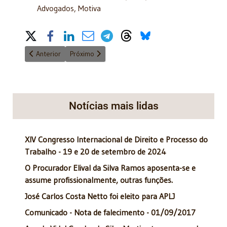
Advogados, Motiva
Share on Social Media
Artigo anterior: 1º Congresso da APLJ acontecerá dia 26 e 27/
Próximo artigo: Faculdade de Direito da USP rec
Anterior
Próximo
Notícias mais lidas
XIV Congresso Internacional de Direito e Processo do
Trabalho - 19 e 20 de setembro de 2024
O Procurador Elival da Silva Ramos aposenta-se e
assume profissionalmente, outras funções.
José Carlos Costa Netto foi eleito para APLJ
Comunicado - Nota de falecimento - 01/09/2017