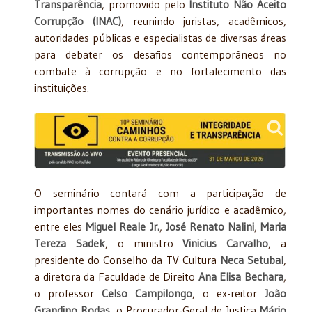
Transparência
, promovido pelo
Instituto Não Aceito
Corrupção (INAC)
, reunindo juristas, acadêmicos,
autoridades públicas e especialistas de diversas áreas
para debater os desafios contemporâneos no
combate à corrupção e no fortalecimento das
instituições.
O seminário contará com a participação de
importantes nomes do cenário jurídico e acadêmico,
entre eles
Miguel Reale Jr.
,
José Renato Nalini
,
Maria
Tereza Sadek
, o ministro
Vinicius Carvalho
, a
presidente do Conselho da TV Cultura
Neca Setubal
,
a diretora da Faculdade de Direito
Ana Elisa Bechara
,
o professor
Celso Campilongo
, o ex-reitor
João
Grandino Rodas
, o Procurador-Geral de Justiça
Mário