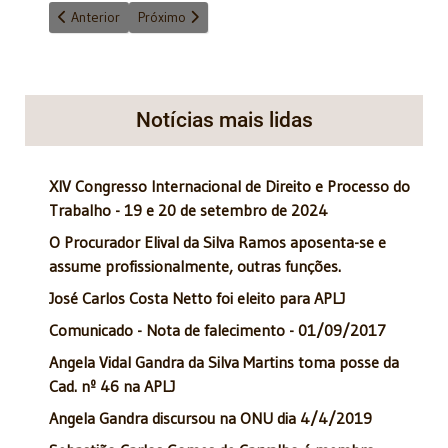
Artigo anterior: Ângela Vidal da Silva Martins faz apresentação e
Próximo artigo: Mensagem de Boas Festas da APLJ
Anterior
Próximo
Notícias mais lidas
XIV Congresso Internacional de Direito e Processo do
Trabalho - 19 e 20 de setembro de 2024
O Procurador Elival da Silva Ramos aposenta-se e
assume profissionalmente, outras funções.
José Carlos Costa Netto foi eleito para APLJ
Comunicado - Nota de falecimento - 01/09/2017
Angela Vidal Gandra da Silva Martins toma posse da
Cad. nº 46 na APLJ
Angela Gandra discursou na ONU dia 4/4/2019