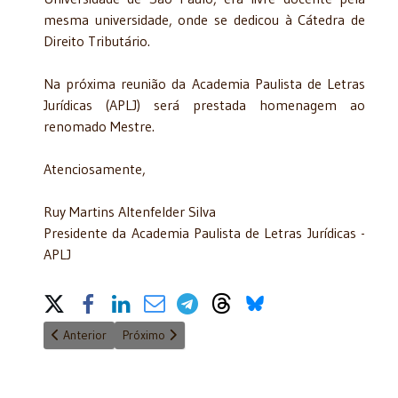
mesma universidade, onde se dedicou à Cátedra de
Direito Tributário.
Na próxima reunião da Academia Paulista de Letras
Jurídicas (APLJ) será prestada homenagem ao
renomado Mestre.
Atenciosamente,
Ruy Martins Altenfelder Silva
Presidente da Academia Paulista de Letras Jurídicas -
APLJ
Share on Social Media
Artigo anterior: Missa de Sétimo Dia - 12/07/2016
Próximo artigo: Lançamento de Livro - Direito Pen
Anterior
Próximo