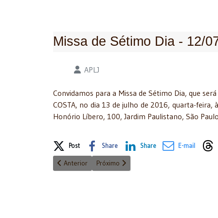
Missa de Sétimo Dia - 12/0
Detalhes
APLJ
Convidamos para a Missa de Sétimo Dia, que ser
COSTA, no dia 13 de julho de 2016, quarta-feira,
Honório Líbero, 100, Jardim Paulistano, São Paul
Share on Social Media
Post
Share
Share
E-mail
Artigo anterior: Voto de Pesar - 14/06/2016
Próximo artigo: Comunicado de Falecim
Anterior
Próximo