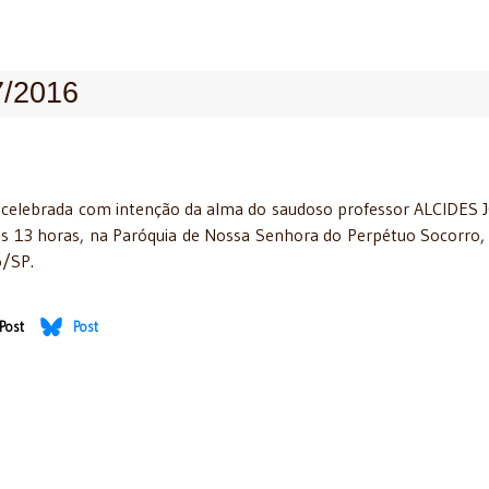
7/2016
á celebrada com intenção da alma do saudoso professor ALCIDES
 às 13 horas, na Paróquia de Nossa Senhora do Perpétuo Socorro,
o/SP.
Post
Post
ento - 08/07/2016