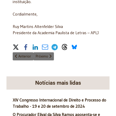
instituição.
Cordialmente,
Ruy Martins Altenfelder Silva
Presidente da Academia Paulista de Letras – APLJ
Share on Social Media
Artigo anterior: Homenagem, póstuma, ao desembargador Alvar
Próximo artigo: Missa de Sétimo Dia - 12/07/2016
Anterior
Próximo
Notícias mais lidas
XIV Congresso Internacional de Direito e Processo do
Trabalho - 19 e 20 de setembro de 2024
O Procurador Elival da Silva Ramos aposenta-se e