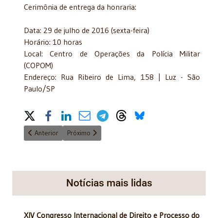
Cerimônia de entrega da honraria:
Data: 29 de julho de 2016 (sexta-feira)
Horário: 10 horas
Local: Centro de Operações da Polícia Militar
(COPOM)
Endereço: Rua Ribeiro de Lima, 158 | Luz - São
Paulo/SP
Share on Social Media
Artigo anterior: Alexandre Alves Lazzarini é empossado na Aca
Próximo artigo: Voto de Pesar - 14/06/2016
Anterior
Próximo
Notícias mais lidas
XIV Congresso Internacional de Direito e Processo do