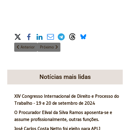
Share on Social Media
Artigo anterior: I Simpósio de Direito Ambiental, Agrário e Agro
Próximo artigo: Simpósio 2019 - Filosofia do Dire
Anterior
Próximo
Notícias mais lidas
XIV Congresso Internacional de Direito e Processo do
Trabalho - 19 e 20 de setembro de 2024
O Procurador Elival da Silva Ramos aposenta-se e
assume profissionalmente, outras funções.
José Carlos Costa Netto foi eleito para APLJ