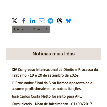
Share on Social Media
Artigo anterior: Convite - Lançamento do livro "Direito Empresari
Próximo artigo: Ruy Altenfelder toma posse como 
Anterior
Próximo
Notícias mais lidas
XIV Congresso Internacional de Direito e Processo do
Trabalho - 19 e 20 de setembro de 2024
O Procurador Elival da Silva Ramos aposenta-se e
assume profissionalmente, outras funções.
José Carlos Costa Netto foi eleito para APLJ
Comunicado - Nota de falecimento - 01/09/2017