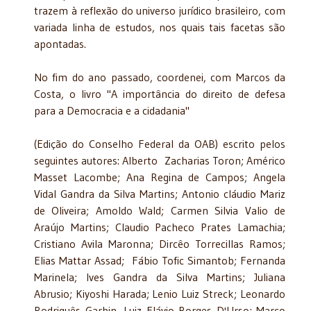
trazem à reflexão do universo jurídico brasileiro, com
variada linha de estudos, nos quais tais facetas são
apontadas.
No fim do ano passado, coordenei, com Marcos da
Costa, o livro "A importância do direito de defesa
para a Democracia e a cidadania"
(Edição do Conselho Federal da OAB) escrito pelos
seguintes autores: Alberto Zacharias Toron; Américo
Masset Lacombe; Ana Regina de Campos; Angela
Vidal Gandra da Silva Martins; Antonio cláudio Mariz
de Oliveira; Amoldo Wald; Carmen Silvia Valio de
Araújo Martins; Claudio Pacheco Prates Lamachia;
Cristiano Avila Maronna; Dircêo Torrecillas Ramos;
Elias Mattar Assad; Fábio Tofic Simantob; Fernanda
Marinela; Ives Gandra da Silva Martins; Juliana
Abrusio; Kiyoshi Harada; Lenio Luiz Streck; Leonardo
Rodriguês Garbin, Luiz Flávio Borges D'Urso; Marco