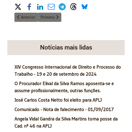
Share on Social Media
Artigo anterior: Novo livro de Ruy Altenfelder: "Resgate da Cida
Próximo artigo: LIVE sobre Sistema Educacional e 
Anterior
Próximo
Notícias mais lidas
XIV Congresso Internacional de Direito e Processo do
Trabalho - 19 e 20 de setembro de 2024
O Procurador Elival da Silva Ramos aposenta-se e
assume profissionalmente, outras funções.
José Carlos Costa Netto foi eleito para APLJ
Comunicado - Nota de falecimento - 01/09/2017
Angela Vidal Gandra da Silva Martins toma posse da
Cad. nº 46 na APLJ