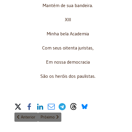
Mantém de sua bandeira.
XIII
Minha bela Academia
Com seus oitenta juristas,
Em nossa democracia
São os heróis dos paulistas.
Share on Social Media
Artigo anterior: Ruy Altenfelder toma posse como novo Conselh
Próximo artigo: OAB/SP agradece participação na 
Anterior
Próximo