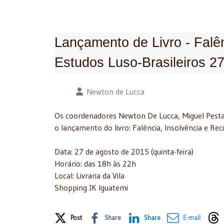
Lançamento de Livro - Falê
Estudos Luso-Brasileiros 2
Detalhes
Newton de Lucca
Os coordenadores Newton De Lucca, Miguel Pestan
o lançamento do livro: Falência, Insolvência e Re
Data: 27 de agosto de 2015 (quinta-feira)
Horário: das 18h às 22h
Local: Livraria da Vila
Shopping JK Iguatemi
Share on Social Media
Post
Share
Share
E-mail