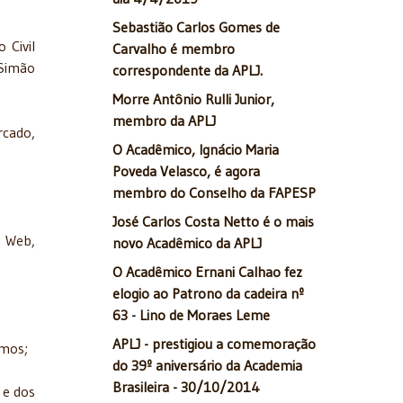
Sebastião Carlos Gomes de
 Civil
Carvalho é membro
 Simão
correspondente da APLJ.
Morre Antônio Rulli Junior,
membro da APLJ
cado,
O Acadêmico, Ignácio Maria
Poveda Velasco, é agora
membro do Conselho da FAPESP
José Carlos Costa Netto é o mais
a Web,
novo Acadêmico da APLJ
O Acadêmico Ernani Calhao fez
elogio ao Patrono da cadeira nº
63 - Lino de Moraes Leme
APLJ - prestigiou a comemoração
amos;
do 39º aniversário da Academia
Brasileira - 30/10/2014
 e dos