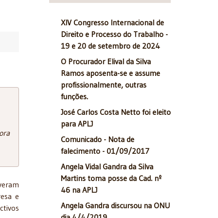
XIV Congresso Internacional de
Direito e Processo do Trabalho -
19 e 20 de setembro de 2024
O Procurador Elival da Silva
Ramos aposenta-se e assume
profissionalmente, outras
funções.
José Carlos Costa Netto foi eleito
para APLJ
ora
Comunicado - Nota de
falecimento - 01/09/2017
Angela Vidal Gandra da Silva
Martins toma posse da Cad. nº
veram
46 na APLJ
resa e
Angela Gandra discursou na ONU
tivos
dia 4/4/2019