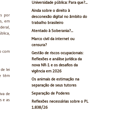
Universidade pública: Para que?...
Ainda sobre o direito à
as por
desconexão digital no âmbito do
es, em
trabalho brasileiro
deral,
Atentado à Soberania?...
blica,
Marco civil da internet ou
censura?
ão com
Gestão de riscos ocupacionais:
Reflexões e análise jurídica da
nova NR-1 e os desafios da
de lei
vigência em 2026
 e têm
Os animais de estimação na
separação de seus tutores
Separação de Poderes
iva de
s e as
Reflexões necessárias sobre o PL
1.838/26