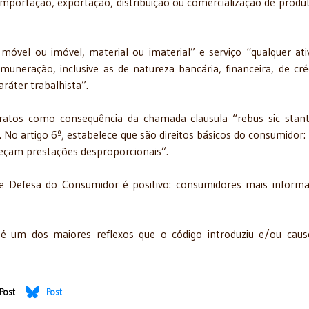
mportação, exportação, distribuição ou comercialização de produ
óvel ou imóvel, material ou imaterial” e serviço “qualquer ati
neração, inclusive as de natureza bancária, financeira, de cré
aráter trabalhista”.
atos como consequência da chamada clausula “rebus sic stant
 No artigo 6º, estabelece que são direitos básicos do consumidor: 
leçam prestações desproporcionais”.
e Defesa do Consumidor é positivo: consumidores mais inform
 é um dos maiores reflexos que o código introduziu e/ou cau
Post
Post