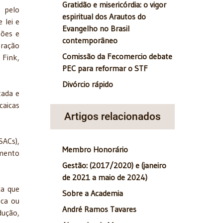
Gratidão e misericórdia: o vigor
a pelo
espiritual dos Arautos do
 lei e
Evangelho no Brasil
sões e
contemporâneo
oração
Comissão da Fecomercio debate
 Fink,
PEC para reformar o STF
Divórcio rápido
tada e
caicas
Artigos relacionados
SACs),
Membro Honorário
imento
Gestão: (2017/2020) e (janeiro
de 2021 a maio de 2024)
ca que
Sobre a Academia
ica ou
André Ramos Tavares
dução,