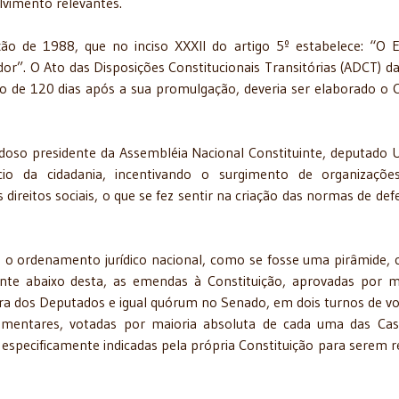
vimento relevantes.
ção de 1988, que no inciso XXXII do artigo 5º estabelece: “O 
or”. O Ato das Disposições Constitucionais Transitórias (ADCT) da
ro de 120 dias após a sua promulgação, deveria ser elaborado o 
oso presidente da Assembléia Nacional Constituinte, deputado U
cio da cidadania, incentivando o surgimento de organizaçõ
ireitos sociais, o que se fez sentir na criação das normas de def
s, o ordenamento jurídico nacional, como se fosse uma pirâmide, 
ente abaixo desta, as emendas à Constituição, aprovadas por m
ra dos Deputados e igual quórum no Senado, em dois turnos de v
ementares, votadas por maioria absoluta de cada uma das Ca
especificamente indicadas pela própria Constituição para serem r