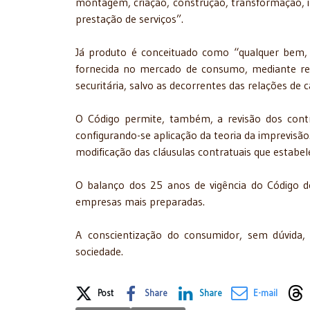
montagem, criação, construção, transformação, i
prestação de serviços”.
Já produto é conceituado como “qualquer bem, m
fornecida no mercado de consumo, mediante remu
securitária, salvo as decorrentes das relações de c
O Código permite, também, a revisão dos contr
configurando-se aplicação da teoria da imprevisão.
modificação das cláusulas contratuais que estabe
O balanço dos 25 anos de vigência do Código d
empresas mais preparadas.
A
conscientização do consumidor, sem dúvida,
sociedade.
Share on Social Media
Post
Share
Share
E-mail