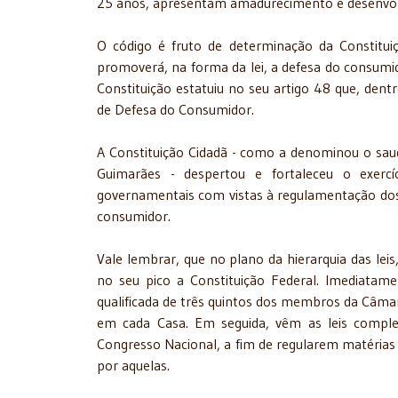
25 anos, apresentam amadurecimento e desenvol
O código é fruto de determinação da Constitui
promoverá, na forma da lei, a defesa do consumid
Constituição estatuiu no seu artigo 48 que, dent
de Defesa do Consumidor.
A Constituição Cidadã - como a denominou o saud
Guimarães - despertou e fortaleceu o exercí
governamentais com vistas à regulamentação dos d
consumidor.
Vale lembrar, que no plano da hierarquia das lei
no seu pico a Constituição Federal. Imediatam
qualificada de três quintos dos membros da Câma
em cada Casa. Em seguida, vêm as leis compl
Congresso Nacional, a fim de regularem matérias 
por aquelas.