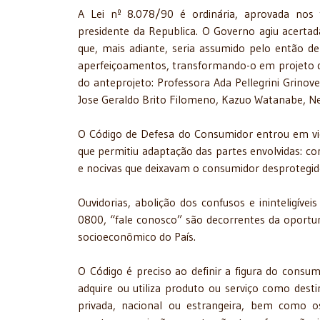
A Lei nº 8.078/90 é ordinária, aprovada nos 
presidente da Republica. O Governo agiu acerta
que, mais adiante, seria assumido pelo então d
aperfeiçoamentos, transformando-o em projeto de 
do anteprojeto: Professora Ada Pellegrini Grinov
Jose Geraldo Brito Filomeno, Kazuo Watanabe, Ne
O Código de Defesa do Consumidor entrou em vig
que permitiu adaptação das partes envolvidas: con
e nocivas que deixavam o consumidor desprotegid
Ouvidorias, abolição dos confusos e ininteligíve
0800, “fale conosco” são decorrentes da oportu
socioeconômico do País.
O Código é preciso ao definir a figura do consum
adquire ou utiliza produto ou serviço como destin
privada, nacional ou estrangeira, bem como o