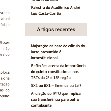
Palestra do Acadêmico André
Estado
Luiz Costa-Corrêa
 atual
Código
Artigos recentes
lisses
Majoração da base de cálculo do
es não
lucro presumido é
esa do
inconstitucional
Reflexões acerca da importância
do quinto constitucional nos
coloca
TRTs da 2ª e 15ª região
aioria
otação
5X2 ou 6X1 – Emenda ou Lei?
sas do
Anulação do IPTU que implica
egidas
sua transferência para outro
contribuinte