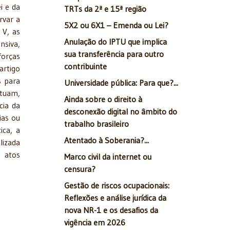
i e da
TRTs da 2ª e 15ª região
rvar a
5X2 ou 6X1 – Emenda ou Lei?
 V, as
Anulação do IPTU que implica
nsiva,
sua transferência para outro
forças
contribuinte
artigo
s para
Universidade pública: Para que?...
Atuam,
Ainda sobre o direito à
cia da
desconexão digital no âmbito do
ias ou
trabalho brasileiro
ica, a
Atentado à Soberania?...
lizada
s atos
Marco civil da internet ou
censura?
Gestão de riscos ocupacionais:
Reflexões e análise jurídica da
nova NR-1 e os desafios da
vigência em 2026