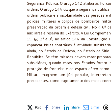
Segurança Pública. O artigo 142 atribui às Forças
ordem. O artigo 144 diz que a segurança pública 
ordem pública e a incolumidade das pessoas e do 
polícias militares e corpos de bombeiros milit
preservação da ordem e defesa civil. No § 6º de
auxiliares e reserva do Exército. A Lei Compleme
15, §§ 2º e 3º, ao artigo 144 da Constituição F
espancar idéias contrárias à atividade subsidi
ainda, no Estado de Defesa, no Estado de Sítio
República. Se têm missões devem estar preparad
subsidiárias, quando estas nos Estados forem i
proteção de fronteias e do espaço aéreo como f
Militar. Imaginem um júri popular, interpret
precedentes, como esgotamento dos meios coercit
Share on Social Media
Post
Share
Share
E-mail