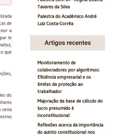
Tavares da Silva
lizada
Palestra do Acadêmico André
cas de
Luiz Costa-Corrêa
teur a
par le
Artigos recentes
alloz,
 o que
Monitoramento de
colaboradores por algoritmos:
eções,
Eficiência empresarial e os
limites da proteção ao
trabalhador
dez do
Majoração da base de cálculo do
itares
lucro presumido é
 seria
inconstitucional
 mesmo
Reflexões acerca da importância
do quinto constitucional nos