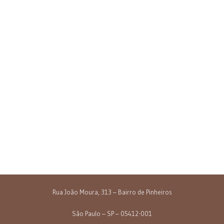
Rua João Moura, 313 – Bairro de Pinheiros
São Paulo – SP – 05412-001