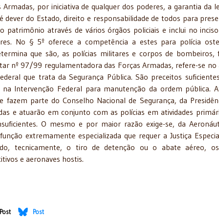
 Armadas, por iniciativa de qualquer dos poderes, a garantia da le
é dever do Estado, direito e responsabilidade de todos para prese
patrimônio através de vários órgãos policiais e inclui no inciso
ares. No § 5º oferece a competência a estes para polícia oste
termina que são, as polícias militares e corpos de bombeiros, 
ntar nº 97/99 regulamentadora das Forças Armadas, refere-se no 
ederal que trata da Segurança Pública. São preceitos suficiente
ária na Intervenção Federal para manutenção da ordem pública. 
 e fazem parte do Conselho Nacional de Segurança, da Presidên
as e atuarão em conjunto com as polícias em atividades primár
nsuficientes. O mesmo e por maior razão exige-se, da Aeronáut
unção extremamente especializada que requer a Justiça Especia
ando, tecnicamente, o tiro de detenção ou o abate aéreo, o
ivos e aeronaves hostis.
Post
Post