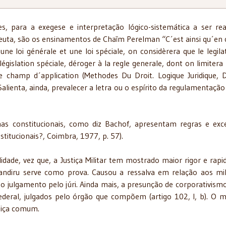
es, para a exegese e interpretação lógico-sistemática a ser rea
uta, são os ensinamentos de Chaïm Perelman “C´est ainsi qu´en 
 une loi générale et une loi spéciale, on considèrera que le legila
 législation spéciale, déroger à la regle generale, dont on limitera 
e champ d´application (Methodes Du Droit. Logique Juridique, D
Salienta, ainda, prevalecer a letra ou o espírito da regulamentação
 constitucionais, como diz Bachof, apresentam regras e exc
titucionais?, Coimbra, 1977, p. 57).
lidade, vez que, a Justiça Militar tem mostrado maior rigor e rapi
diru serve como prova. Causou a ressalva em relação aos mil
o julgamento pelo júri. Ainda mais, a presunção de corporativismo
ederal, julgados pelo órgão que compõem (artigo 102, I, b). O
ustiça comum.