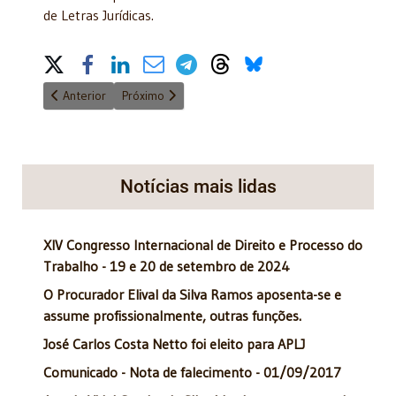
de Letras Jurídicas.
Share on Social Media
Artigo anterior: O Acadêmico Edvaldo Brito recebeu homenag
Próximo artigo: IV congresso internacional de Direi
Anterior
Próximo
Notícias mais lidas
XIV Congresso Internacional de Direito e Processo do
Trabalho - 19 e 20 de setembro de 2024
O Procurador Elival da Silva Ramos aposenta-se e
assume profissionalmente, outras funções.
José Carlos Costa Netto foi eleito para APLJ
Comunicado - Nota de falecimento - 01/09/2017