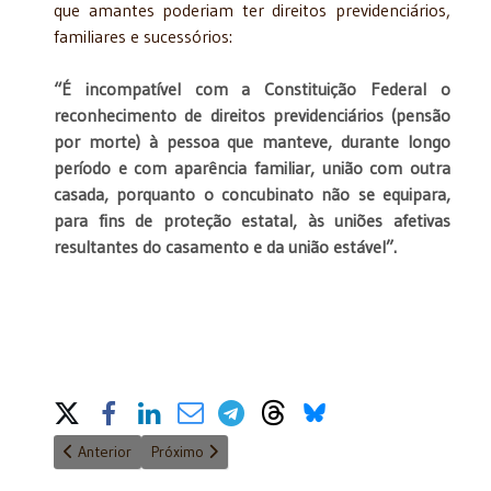
que amantes poderiam ter direitos previdenciários,
familiares e sucessórios:
“É incompatível com a Constituição Federal o
reconhecimento de direitos previdenciários (pensão
por morte) à pessoa que manteve, durante longo
período e com aparência familiar, união com outra
casada, porquanto o concubinato não se equipara,
para fins de proteção estatal, às uniões afetivas
resultantes do casamento e da união estável”.
Share on Social Media
Artigo anterior: Juristas de destaque são homenageados pela A
Próximo artigo: Fábio Prieto é eleito para ocupar C
Anterior
Próximo