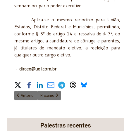
venham ocupar o poder executivo.
Aplica-se o mesmo raciocínio para União,
Estados, Distrito Federal e Municípios, permitindo,
conforme § 5º do artigo 14 e ressalva do § 7º, do
mesmo artigo, a candidatura de cônjuge e parentes,
já titulares de mandato eletivo, a reeleição para
qualquer outro cargo eletivo.
-
dirceo@uol.com.br
Share on Social Media
Artigo anterior: Março de 1964: Uma Reavaliação
Próximo artigo: TCO – Termo Circunstanciado de Oc
Anterior
Próximo
Palestras recentes