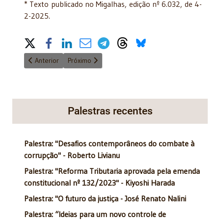
* Texto publicado no Migalhas, edição nº 6.032, de 4-
2-2025.
Share on Social Media
Artigo anterior: Se correr o bicho pega e se ficar o bicho come
Próximo artigo: Majoração de taxa de fiscalização 
Anterior
Próximo
Palestras recentes
Palestra: "Desafios contemporâneos do combate à
corrupção" - Roberto Livianu
Palestra: "Reforma Tributaria aprovada pela emenda
constitucional nº 132/2023" - Kiyoshi Harada
Palestra: "O futuro da justiça - José Renato Nalini
Palestra: “Ideias para um novo controle de