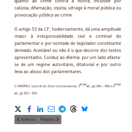
quanto ao crime contra a honra, inclusive por
calúnia, difamação, injúria, ultrage à moral pública ou
provocação pública ao crime.
O artigo 53 da CF, hodiernamente, dá uma amplitude
maior à irresponsabilidade civil e criminal do
parlamentar e por vontade do legislador constituinte
derivado. Aceitável ou não é o que decorre dos textos
apresentados. Conduz ao dilema: por um lado afasta-
se de um regime autoritário, ditatorial e por outro
leva ao abuso dos parlamentares.
eme
eme
1 FAVOREU, Louis et als.
Droit Constitutionnel
, 3
ed., pp. 694 – 696 e 4
ed., pp 615 – 616.
Share on Social Media
Artigo anterior: Governo desequilibra julgamentos do Carf em d
Próximo artigo: Separação de Poderes
Anterior
Próximo