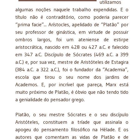
utilizamos
algumas noções naquele trabalho expendidas. E o
título não é contraditório, como poderia parecer
“prima facie”... Arístocles, apelidado de “Platão” por
seu professor de ginástica, em virtude de possuir
ombros largos, foi um ateniense de estirpe
aristocrática, nascido em 428 ou 427 a.C. e falecido
em 347 a.C. Discípulo de Sócrates (469 a.C. a 399
a.C.) e, por sua vez, mestre de Aristóteles de Estagira
(384 a.C. a 322 a.C.), foi o fundador da “Academia”,
escola que tirou o seu nome dos jardins de
Academos. E, por incrível que pareça, Marx está
muito próximo de Platão, é óbvio que não tendo tido
a genialidade do pensador grego.
Platão, o seu mestre Sócrates e o seu discípulo
Aristóteles, constituem a tríade que assinala o
apogeu do pensamento filosófico na Hélade. E os
autores que comentam as vidas de Platão e de