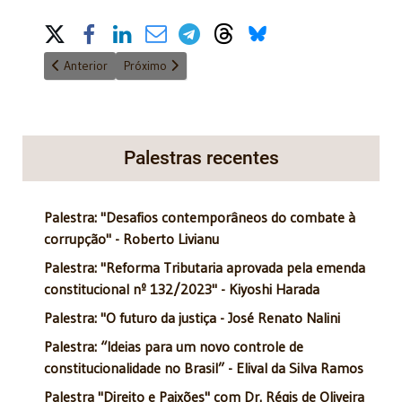
Share on Social Media
Artigo anterior: Natal: o sentido da vida
Próximo artigo: O presidente Michel Temer
Anterior
Próximo
Palestras recentes
Palestra: "Desafios contemporâneos do combate à
corrupção" - Roberto Livianu
Palestra: "Reforma Tributaria aprovada pela emenda
constitucional nº 132/2023" - Kiyoshi Harada
Palestra: "O futuro da justiça - José Renato Nalini
Palestra: “Ideias para um novo controle de
constitucionalidade no Brasil” - Elival da Silva Ramos
Palestra "Direito e Paixões" com Dr. Régis de Oliveira