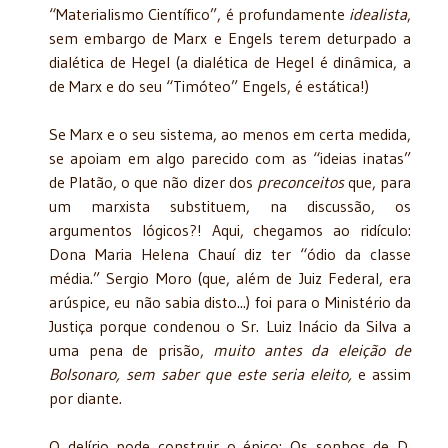
“Materialismo Científico”, é profundamente
idealista
,
sem embargo de Marx e Engels terem deturpado a
dialética de Hegel (a dialética de Hegel é dinâmica, a
de Marx e do seu “Timóteo” Engels, é estática!)
Se Marx e o seu sistema, ao menos em certa medida,
se apoiam em algo parecido com as “ideias inatas”
de Platão, o que não dizer dos
preconceitos
que, para
um marxista substituem, na discussão, os
argumentos lógicos?! Aqui, chegamos ao ridículo:
Dona Maria Helena Chauí diz ter “ódio da classe
média.” Sergio Moro (que, além de Juiz Federal, era
arúspice, eu não sabia disto...) foi para o Ministério da
Justiça porque condenou o Sr. Luiz Inácio da Silva a
uma pena de prisão,
muito antes da eleição de
Bolsonaro, sem saber que este seria eleito,
e assim
por diante.
O delírio pode construir o épico: Os sonhos de D.