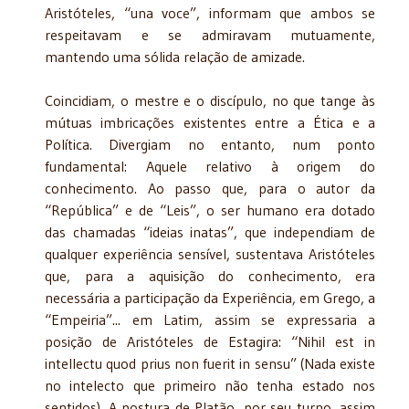
Aristóteles, “una voce”, informam que ambos se
respeitavam e se admiravam mutuamente,
mantendo uma sólida relação de amizade.
Coincidiam, o mestre e o discípulo, no que tange às
mútuas imbricações existentes entre a Ética e a
Política. Divergiam no entanto, num ponto
fundamental: Aquele relativo à origem do
conhecimento. Ao passo que, para o autor da
“República” e de “Leis”, o ser humano era dotado
das chamadas “ideias inatas”, que independiam de
qualquer experiência sensível, sustentava Aristóteles
que, para a aquisição do conhecimento, era
necessária a participação da Experiência, em Grego, a
“Empeiria”... em Latim, assim se expressaria a
posição de Aristóteles de Estagira: “Nihil est in
intellectu quod prius non fuerit in sensu” (Nada existe
no intelecto que primeiro não tenha estado nos
sentidos). A postura de Platão, por seu turno, assim