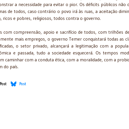
nstrar a necessidade para evitar o pior. Os déficits públicos não
mas de todos, caso contrário o povo irá às ruas, a aceitação dimin
, ricos e pobres, religiosos, todos contra o governo.
s com compreensão, apoio e sacrifício de todos, com trilhões de
emente mais empregos, o governo Temer conquistará todas as cl
icadas, o setor privado, alcançará a legitimação com a popula
nômica e passada, tudo a sociedade esquecerá. Os tempos mo
em caminhar com a conduta ética, com a moralidade, com a probi
m do país.
Post
Post
2017)
 - 17/03/2017