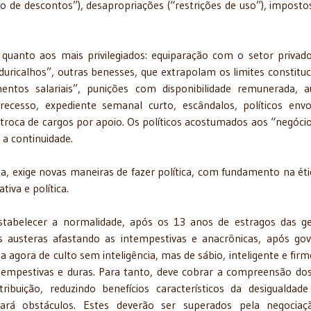
 de descontos”), desapropriações (“restrições de uso”), impost
quanto aos mais privilegiados: equiparação com o setor privad
duricalhos”, outras benesses, que extrapolam os limites constituc
tos salariais”, punições com disponibilidade remunerada, au
 recesso, expediente semanal curto, escândalos, políticos envo
troca de cargos por apoio. Os políticos acostumados aos “negócio
 a continuidade.
ta, exige novas maneiras de fazer política, com fundamento na éti
iva e política.
tabelecer a normalidade, após os 13 anos de estragos das g
as austeras afastando as intempestivas e anacrônicas, após go
 agora de culto sem inteligência, mas de sábio, inteligente e firm
tempestivas e duras. Para tanto, deve cobrar a compreensão do
ibuição, reduzindo benefícios característicos da desigualdad
ntrará obstáculos. Estes deverão ser superados pela negocia