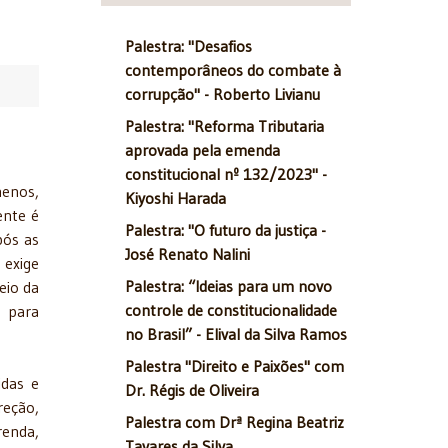
Palestra: "Desafios
contemporâneos do combate à
corrupção" - Roberto Livianu
Palestra: "Reforma Tributaria
aprovada pela emenda
constitucional nº 132/2023" -
menos,
Kiyoshi Harada
ente é
Palestra: "O futuro da justiça -
pós as
José Renato Nalini
 exige
Palestra: “Ideias para um novo
eio da
controle de constitucionalidade
s para
no Brasil” - Elival da Silva Ramos
Palestra "Direito e Paixões" com
idas e
Dr. Régis de Oliveira
reção,
Palestra com Drª Regina Beatriz
renda,
Tavares da Silva