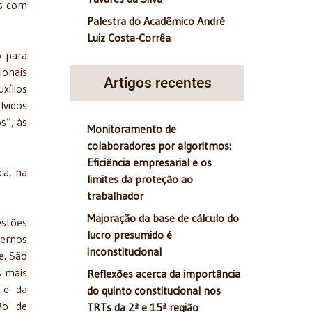
os com
Palestra do Acadêmico André
Luiz Costa-Corrêa
o para
ionais
Artigos recentes
xílios
lvidos
s”, às
Monitoramento de
colaboradores por algoritmos:
Eficiência empresarial e os
ca, na
limites da proteção ao
trabalhador
Majoração da base de cálculo do
estões
lucro presumido é
vernos
inconstitucional
e. São
s mais
Reflexões acerca da importância
e e da
do quinto constitucional nos
ção de
TRTs da 2ª e 15ª região