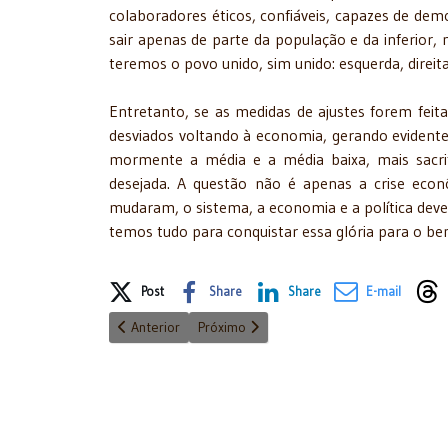
colaboradores éticos, confiáveis, capazes de demo
sair apenas de parte da população e da inferior, 
teremos o povo unido, sim unido: esquerda, direita
Entretanto, se as medidas de ajustes forem feita
desviados voltando à economia, gerando evident
mormente a média e a média baixa, mais sacrif
desejada. A questão não é apenas a crise eco
mudaram, o sistema, a economia e a política dev
temos tudo para conquistar essa glória para o be
Share on Social Media
Post
Share
Share
E-mail
Artigo anterior: Com tendência à demagogia - 30/03/
Próximo artigo: Delações e providências
Anterior
Próximo