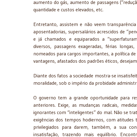
aumento do gás, aumento de passagens (“redução
quantidade e custos elevados, etc.
Entretanto, assistem e não veem transparência 
aposentadorias, supersalários acrescidos de “pen
e já chamados e equiparados a “superfaturamen
diversos, passagens exageradas, férias longas,
nomeados para cargos importantes, a política de 
vantagens, afastados dos padrões éticos, desejam
Diante dos fatos a sociedade mostra-se insatisfei
moralidade, sob o império da probidade administrat
O governo tem a grande oportunidade para res
anteriores. Exige, as mudanças radicais, medid
ignorantes com “inteligentes” do mal. Não se trata
exigências dos tempos hodiernos, com atitudes 
privilegiados para darem, também, a sua contr
insatisfação, trazendo mais equilíbrio. Enco