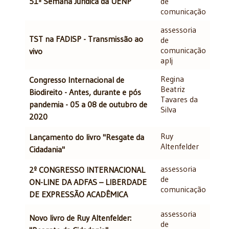
51ª Semana Jurídica da UENP
de
comunicação
assessoria
TST na FADISP - Transmissão ao
de
comunicação
vivo
aplj
Regina
Congresso Internacional de
Beatriz
Biodireito - Antes, durante e pós
Tavares da
pandemia - 05 a 08 de outubro de
Silva
2020
Ruy
Lançamento do livro "Resgate da
Altenfelder
Cidadania"
assessoria
2º CONGRESSO INTERNACIONAL
de
ON-LINE DA ADFAS – LIBERDADE
comunicação
DE EXPRESSÃO ACADÊMICA
assessoria
Novo livro de Ruy Altenfelder:
de