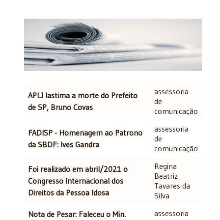
Artigos
assessoria
Título
Autor
APLJ lastima a morte do Prefeito
de
de SP, Bruno Covas
comunicação
assessoria
FADISP - Homenagem ao Patrono
de
da SBDF: Ives Gandra
comunicação
Regina
Foi realizado em abril/2021 o
Beatriz
Congresso Internacional dos
Tavares da
Direitos da Pessoa Idosa
Silva
assessoria
Nota de Pesar: Faleceu o Min.