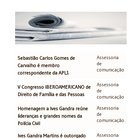
Artigos
Assessoria
Título
Autor
Sebastião Carlos Gomes de
de
Carvalho é membro
comunicação
correspondente da APLJ.
Assessoria
V Congresso IBEROAMERICANO de
de
Direito de Família e das Pessoas
comunicação
Assessoria
Homenagem a Ives Gandra reúne
de
lideranças e grandes nomes da
comunicação
Polícia Civil
Assessoria
Ives Gandra Martins é outorgado